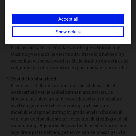
Dit betekent dat jouw lezers geen tijd hebben om een
roman te lezen. Hun aandachtsspanne is niet
vergelijkbaar met die van iemand die de krant offline
Accept all
leest. Jouw lezer wil zijn informatie snel en helder. Hoe
korter je paragrafen, hoe beter.
Show details
Take a break
Probeer niet alles in één dag af te krijgen. Wanneer je
tekst nog vers is zal je een minder frisse kijk hebben op
wat er kan verbeterd worden. Sla je draft op en werk er de
volgende dag of tenminste een paar uur later aan verder.
Test de leesbaarheid
Er zijn verschillende online tools beschikbaar die de
leesbaarheid van je artikel kunnen analyseren. Ze
checken het niveau van de woordenschat (vocabulary
level) en geven de tekst een rating op basis van
moeilijkheidsgraad (rating by grade level). Afhankelijk
van jouw doelpubliek stem je deze moeilijkheidsgraad bij
indien nodig. Bijvoorbeeld, overheidsteksten horen een
lage drempel te hebben, gezien ze aan de massa gericht