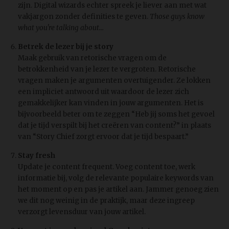
zijn. Digital wizards echter spreek je liever aan met wat
vakjargon zonder definities te geven.
Those guys know
what you're talking about...
Betrek de lezer bij je story
Maak gebruik van retorische vragen om de
betrokkenheid van je lezer te vergroten. Retorische
vragen maken je argumenten overtuigender. Ze lokken
een impliciet antwoord uit waardoor de lezer zich
gemakkelijker kan vinden in jouw argumenten. Het is
bijvoorbeeld beter om te zeggen “Heb jij soms het gevoel
dat je tijd verspilt bij het creëren van content?” in plaats
van “Story Chief zorgt ervoor dat je tijd bespaart.”
Stay fresh
Update je content frequent. Voeg content toe, werk
informatie bij, volg de relevante populaire keywords van
het moment op en pas je artikel aan. Jammer genoeg zien
we dit nog weinig in de praktijk, maar deze ingreep
verzorgt levensduur van jouw artikel.