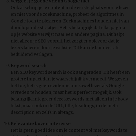
Vergeet je goede vriend Google niet
Ook al schrijf je je content in de eerste plaats voor je lezer
en niet voor de zoekmachine, probeer de algoritmes in
Google toch te plezieren. Zoekmachines houden niet van
doodlopende straatjes. Het is belangrijk dat elke pagina
op je website verwijst naar een andere pagina. Dit helpt
niet alleen je SEO vooruit, het zorgt er ook voor dat je
lezers kuieren door je website. Dit kan de bounce rate
beduidend verlagen.
Keyword search
Een SEO keyword search is ook aangeraden. Dit heeft een
grotere impact dan je waarschijnlijk vermoedt. We geven
het toe, het is geen evidentie om zowel lezer als Google
tevreden te houden, maar het is perfect mogelijk. Ook
belangrijk, integreer deze keywords niet alleen in je body
tekst, maar ook in de URL, title, headings, in de meta
description en zelfs in alt-tags.
Relevantie boven interesse
Het is geen goed idee om je content vol met keywords te