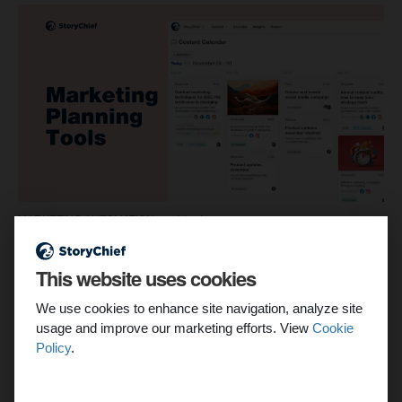
MARKETING AUTOMATION
11 min
10x de beste marketingplanningstools voor
2026
This website uses cookies
De marketingwereld evolueert snel door de opkomst van AI, en
We use cookies to enhance site navigation, analyze site
voor zakelijke besluitvormers zal het in 2026 van cruciaal
usage and improve our marketing efforts. View
Cookie
belang zijn om de juiste tools...
Policy
.
Dmytro Spilka