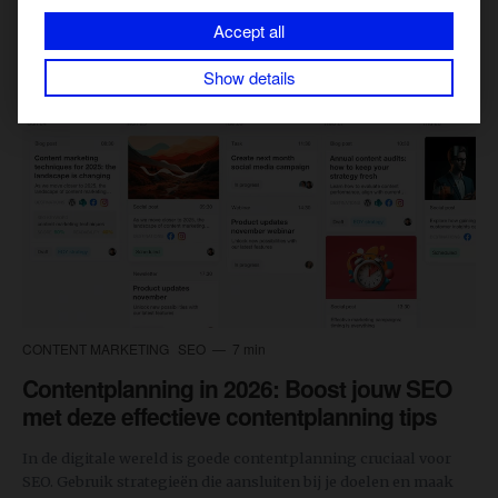
Accept all
Show details
CONTENT MARKETING
SEO
7 min
Contentplanning in 2026: Boost jouw SEO
met deze effectieve contentplanning tips
In de digitale wereld is goede contentplanning cruciaal voor
SEO. Gebruik strategieën die aansluiten bij je doelen en maak