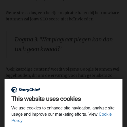
Gene stress dus, een beetje inspiratie halen bij betrouwbare
bronnen zal jouw SEO score niet beïnvloeden.
Dogma 3: ‘Wat plagiaat plegen kan dan
toch geen kwaad?’
‘Gelijkaardige content’ wordt volgens Google bronnen wel
bijgehouden, dit om de ervaring voor hun gebruikers zo
kwalitatief en relevant mogelijk te houden.
That's their main
purpose
. Google ziet gelijkaardige content echter niet als
een dreigend gevaar. So relax..
.
This website uses cookies
We use cookies to enhance site navigation, analyze site
In extreme gevallen, wanneer haast alle pagina’s een kopie
usage and improve our marketing efforts. View
Cookie
zijn van een andere bron, wordt de copycat niet langer
Policy
.
getoond tussen de resultaten van de zoekmachine. Hoef je