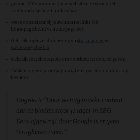
gebruik 301s wanneer jouw website een structurele
metamorfose heeft ondergaan
Wees consistent bij jouw interne links (vb
homepage.be/nl vs homepage.be)
Gebruik toplevel domeinen, vb
storychief.io
vs
www.storychief.io
Gebruik search console om voorkeuren door te geven
Publiceer geen proefpagina’s, tenzij ze een noindex tag
bevatten
Dogma 4: “Door weinig unieke content
aan te bieden scoor je lager in SEO.
Eens afgestraft door Google is er geen
terugkeren meer. ”