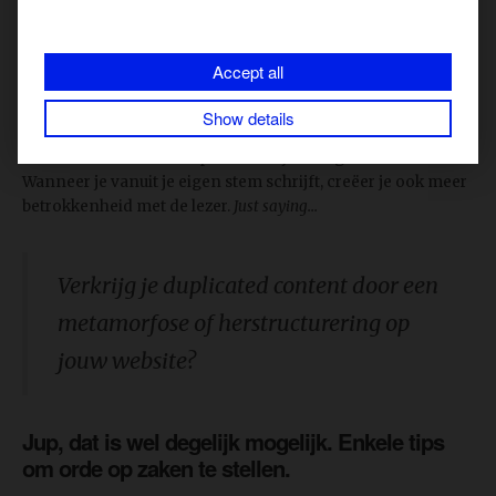
daar schrik voor te hebben? Zolang je maar jouw eigen story
vertelt en niet dat van een ander, hoef je je nergens zorgen
over te maken.
Accept all
Onze tip is uiteraard om je eigen identiteit en bedrijfscultuur
Show details
naar voor te schuiven. Jouw insteek, inzicht en expertise zijn
uniek. Wees daar trots op en vertel jouw eigen verhaal.
Wanneer je vanuit je eigen stem schrijft, creëer je ook meer
betrokkenheid met de lezer.
Just saying...
Verkrijg je duplicated content door een
metamorfose of herstructurering op
jouw website?
Jup, dat is wel degelijk mogelijk. Enkele tips
om orde op zaken te stellen.