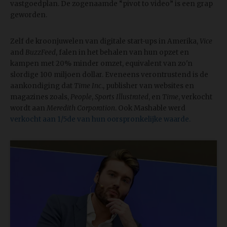
vastgoedplan. De zogenaamde “pivot to video” is een grap
geworden.
Zelf de kroonjuwelen van digitale start-ups in Amerika,
Vice
and
BuzzFeed
, falen in het behalen van hun opzet en
kampen met 20% minder omzet, equivalent van zo'n
slordige 100 miljoen dollar. Eveneens verontrustend is de
aankondiging dat
Time Inc
., publisher van websites en
magazines zoals,
People
,
Sports Illustrated
, en
Time
, verkocht
wordt aan
Meredith Corporation
. Ook Mashable werd
verkocht aan 1/5de van hun oorspronkelijke waarde.