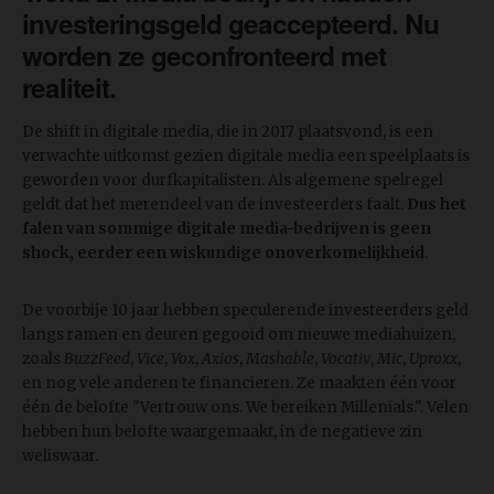
investeringsgeld geaccepteerd. Nu
worden ze geconfronteerd met
realiteit.
De shift in digitale media, die in 2017 plaatsvond, is een
verwachte uitkomst gezien digitale media een speelplaats is
geworden voor durfkapitalisten. Als algemene spelregel
geldt dat het merendeel van de investeerders faalt.
Dus het
falen van sommige digitale media-bedrijven is geen
shock, eerder een wiskundige onoverkomelijkheid
.
De voorbije 10 jaar hebben speculerende investeerders geld
langs ramen en deuren gegooid om nieuwe mediahuizen,
zoals
BuzzFeed
,
Vice
,
Vox
,
Axios
,
Mashable
,
Vocativ
,
Mic
,
Uproxx
,
en nog vele anderen te financieren. Ze maakten één voor
één de belofte "Vertrouw ons. We bereiken Millenials.". Velen
hebben hun belofte waargemaakt, in de negatieve zin
weliswaar.