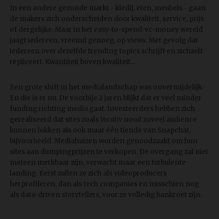
In een andere gezonde markt - kledij, eten, meubels - gaan
de makers zich onderscheiden door kwaliteit, service, prijs
of dergelijke. Maar in het easy-to-spend-vc-money wereld
jaagt iedereen, vreemd genoeg, op views. Met gevolg dat
iedereen over dezelfde trending topics schrijft en zichzelf
repliceert. Kwantiteit boven kwaliteit...
Een grote shift in het medialandschap was onvermijdelijk.
En die is er nu. De voorbije 2 jaren blijkt dat er veel minder
funding richting media gaat. Investeerders hebben zich
gerealiseerd dat sites zoals
Vocativ
nooit zoveel audience
kunnen lokken als ook maar één tiende van Snapchat,
bijvoorbeeld. Mediahuizen worden genoodzaakt om hun
sites aan dumpingprijzen te verkopen. De overgang zal niet
meteen merkbaar zijn, verwacht maar een turbulente
landing. Eerst zullen ze zich als videoproducers
herprofileren, dan als tech companies en misschien nog
als data-driven storytellers, voor ze volledig bankroet zijn.