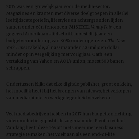
2017 was een gruwelijk jaar voor de media-sector
.
Magazines en kranten met diverse doelgroepen in allerlei
leeftijdscategorieën, lifestyles en achtergronden lijden
samen onder één fenomeen,
MISERIE.
Vanity Fair
, een
gegeerd Amerikaans tijdschrift, moest dit jaar een
budgetvermindering van 30% onder ogen zien.
The New
York Times
rakelde, al na 9 maanden, 20 miljoen dollar
minder op in vergelijking met vorig jaar. Oath, een
vertakking van Yahoo en AOL’s union, moest 500 banen
schrappen.
Ondertussen blijkt dat elke digitale publisher, groot en klein,
het moeilijk heeft bij het brengen van nieuws, het verkopen
van mediaruimte en werkgelegenheid verzekeren.
Veel mediabedrijven hebben in 2017 hun budgetten richting
videoproductie gepusht, de zogenaamde 'Pivot to video'.
Vandaag heeft deze 'Pivot' niets meer met een business
strategie te maken, het voelt aan als een end-of-life